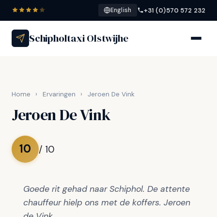
+31 (0)570 572 232
English
Schipholtaxi Olstwijhe
Home
›
Ervaringen
›
Jeroen De Vink
Jeroen De Vink
10
/ 10
Goede rit gehad naar Schiphol. De attente
chauffeur hielp ons met de koffers. Jeroen
de Vink