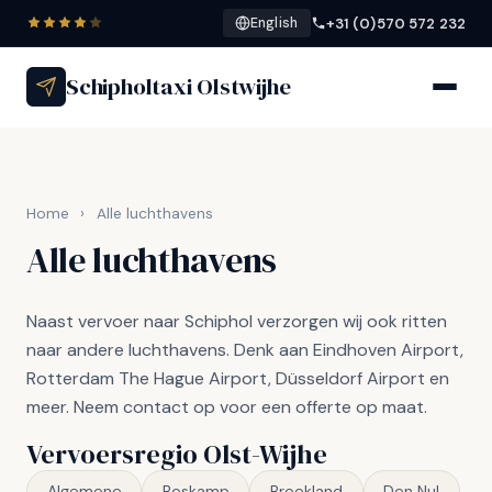
+31 (0)570 572 232
English
Schipholtaxi Olstwijhe
Home
›
Alle luchthavens
Alle luchthavens
Naast vervoer naar Schiphol verzorgen wij ook ritten
naar andere luchthavens. Denk aan Eindhoven Airport,
Rotterdam The Hague Airport, Düsseldorf Airport en
meer. Neem contact op voor een offerte op maat.
Vervoersregio Olst-Wijhe
Algemene
Boskamp
Broekland
Den Nul