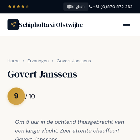
+31 (0)570 572 232
English
Schipholtaxi Olstwijhe
Home
›
Ervaringen
›
Govert Janssens
Govert Janssens
9
/ 10
Om 5 uur in de ochtend thuisgebracht van
een lange vlucht. Zeer attente chauffeur!
Govert Janssens